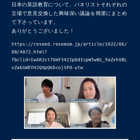
日本の英語教育について、パネリストそれぞれの
立場で意見交換した興味深い議論を簡潔にまとめ
て下さっています。
ありがとうございました！
https://reseed.resemom.jp/article/2022/06/
08/4072.html?
fbclid=IwAR2st7OmY342IpDdIcpW5wN1_9aZxhVBL
vZa6GWEYHJQXpQ6bcojSPO-utw