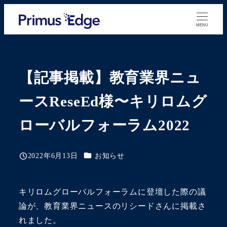
メ
イ
MENU
ン
コ
ン
【記事掲載】教育業界ニュ
テ
ン
ースReseEd様〜キリロムグ
ツ
ローバルフォーラム2022
へ
移
動
カテゴリー
2022年6月13日
お知らせ
投稿日
キリロムグローバルフォーラムに登壇した際の議
論が、教育業界ニュースのリシードさんに掲載さ
れました。